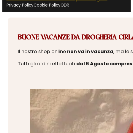
Privacy Policy
Cookie Policy
ODR
BUONE VACANZE DA DROGHERIA CIRLA
Il nostro shop online
non va in vacanza
, ma le 
Tutti gli ordini effettuati
dal 6 Agosto compres