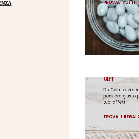
PROVALI TUTTI
ENZA
GIFT
Da Cirla trovi se
pensiero giusto p
tuoi affetti
TROVA IL REGAL