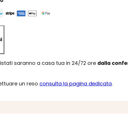
ro
i
uistati saranno a casa tua in 24/72 ore
dalla conf
fettuare un reso
consulta la pagina dedicata
.