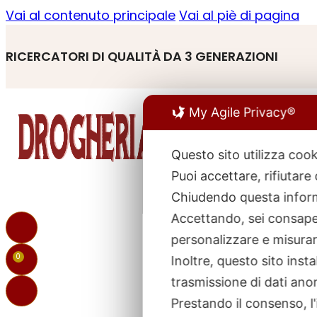
Vai al contenuto principale
Vai al piè di pagina
RICERCATORI DI QUALITÀ DA 3 GENERAZIONI
My Agile Privacy®
Questo sito utilizza cook
Puoi accettare, rifiutare
R
p
Chiudendo questa inform
Accettando, sei consapev
personalizzare e misurare
0
Inoltre, questo sito ins
trasmissione di dati ano
Prestando il consenso, l'