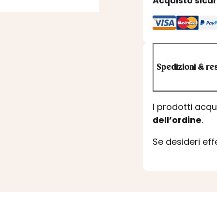
Acquisto sicu
Spedizioni & res
I prodotti acq
dell’ordine
.
Se desideri ef