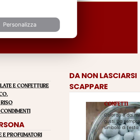
Personalizza
DA NON LASCIARSI
SCAPPARE
LATE E CONFETTURE
 CO.
 RISO
CONFETTI
 CONDIMENTI
Colorati e dai mi
gusti. Da sempre
ERSONA
simbolo di festa
E E PROFUMATORI