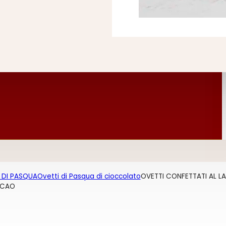
 DI PASQUA
Ovetti di Pasqua di cioccolato
OVETTI CONFETTATI AL L
ACAO