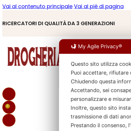
Vai al contenuto principale
Vai al piè di pagina
RICERCATORI DI QUALITÀ DA 3 GENERAZIONI
My Agile Privacy®
Questo sito utilizza cook
Puoi accettare, rifiutare
R
p
Chiudendo questa inform
Accettando, sei consapev
personalizzare e misurare
0
Inoltre, questo sito ins
trasmissione di dati ano
Prestando il consenso, l'