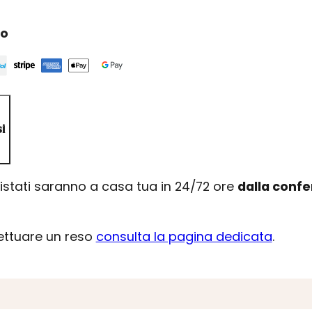
ro
i
uistati saranno a casa tua in 24/72 ore
dalla conf
fettuare un reso
consulta la pagina dedicata
.