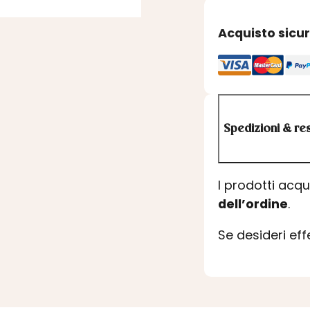
Acquisto sicu
Spedizioni & res
I prodotti acq
dell’ordine
.
Se desideri ef