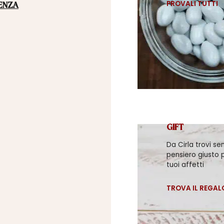
PROVALI TUTTI
ENZA
GIFT
Da Cirla trovi se
pensiero giusto p
tuoi affetti
TROVA IL REGAL