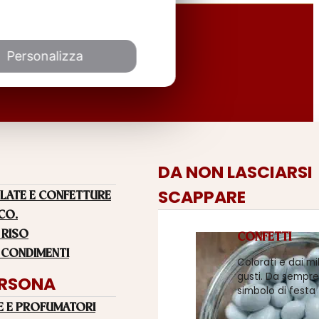
Personalizza
DA NON LASCIARSI
SCAPPARE
LATE E CONFETTURE
 CO.
 RISO
CONFETTI
 CONDIMENTI
Colorati e dai mi
gusti. Da sempre
ERSONA
simbolo di festa
E E PROFUMATORI