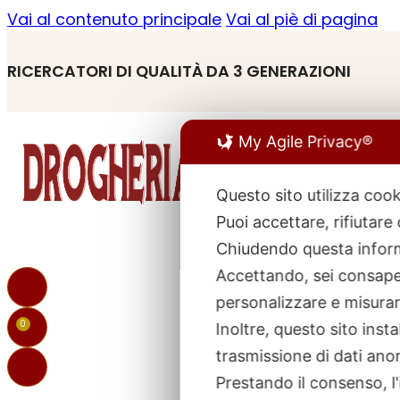
Vai al contenuto principale
Vai al piè di pagina
RICERCATORI DI QUALITÀ DA 3 GENERAZIONI
My Agile Privacy®
Questo sito utilizza cook
Puoi accettare, rifiutare
R
p
Chiudendo questa inform
Accettando, sei consapev
personalizzare e misurare
0
Inoltre, questo sito ins
trasmissione di dati ano
Prestando il consenso, l'