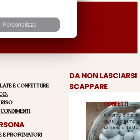
Personalizza
DA NON LASCIARSI
SCAPPARE
LATE E CONFETTURE
 CO.
 RISO
CONFETTI
 CONDIMENTI
Colorati e dai mi
gusti. Da sempre
ERSONA
simbolo di festa
E E PROFUMATORI