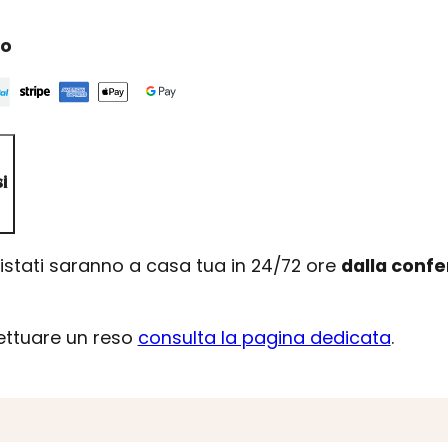
ro
i
uistati saranno a casa tua in 24/72 ore
dalla conf
fettuare un reso
consulta la pagina dedicata
.