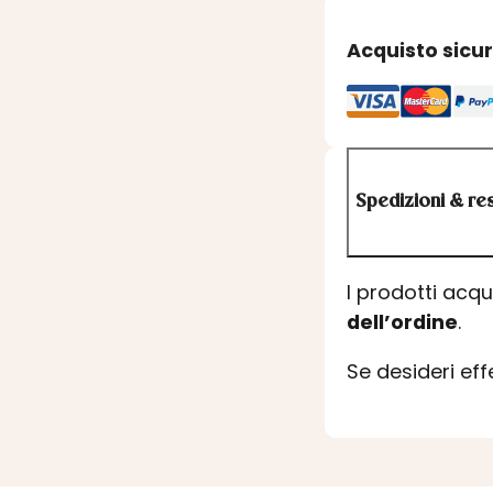
Acquisto sicu
Spedizioni & res
I prodotti acq
dell’ordine
.
Se desideri ef