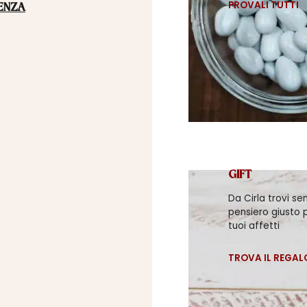
PROVALI TUTTI
ENZA
GIFT
Da Cirla trovi se
pensiero giusto p
tuoi affetti
TROVA IL REGAL