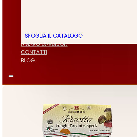
SFOGLIA IL CATALOGO
CHI SIAMO
AMARO BARBISON
CONTATTI
BLOG