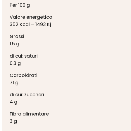
Per 100 g
Valore energetico
352 Kcal – 1493 Kj
Grassi
1.5 g
di cui: saturi
0.3 g
Carboidrati
71 g
di cui: zuccheri
4 g
Fibra alimentare
3 g