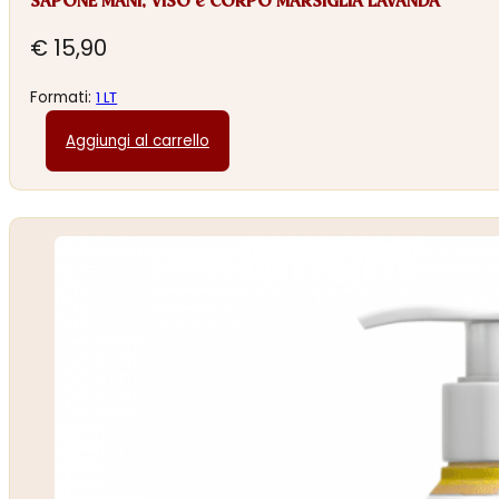
SAPONE MANI, VISO e CORPO MARSIGLIA LAVANDA
€
15,90
Formati:
1 LT
Aggiungi al carrello