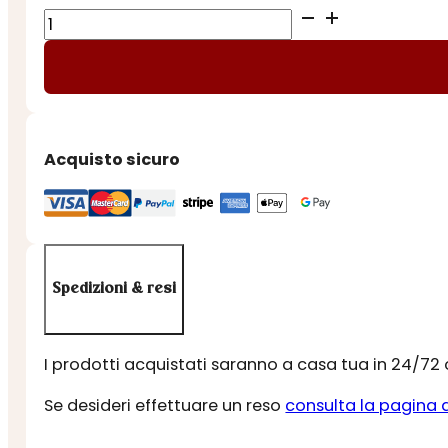
SAPONE
IN
LATTA
-
COLLEZIONE
BEBE'
Acquisto sicuro
quantità
Spedizioni & resi
I prodotti acquistati saranno a casa tua in 24/72
Se desideri effettuare un reso
consulta la pagina 