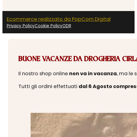
Ecommerce realizzato da PopCorn Digital
Privacy Policy
Cookie Policy
ODR
BUONE VACANZE DA DROGHERIA CIRLA
Il nostro shop online
non va in vacanza
, ma le 
Tutti gli ordini effettuati
dal 6 Agosto compres