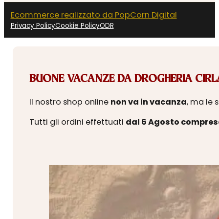
Ecommerce realizzato da PopCorn Digital
Privacy Policy
Cookie Policy
ODR
BUONE VACANZE DA DROGHERIA CIRLA
Il nostro shop online
non va in vacanza
, ma le 
Tutti gli ordini effettuati
dal 6 Agosto compres