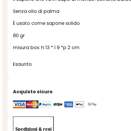
Senza olio di palma
È usato come sapone solido
80 gr
misura box: h 13 * l 9 *p 2 cm
Esaurito
Acquisto sicuro
Spedizioni & resi