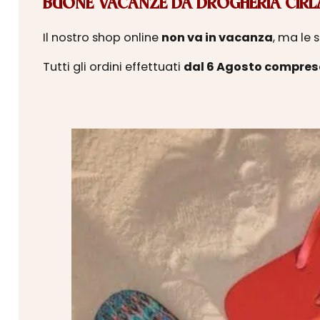
BUONE VACANZE DA DROGHERIA CIRLA
Il nostro shop online
non va in vacanza
, ma le 
Tutti gli ordini effettuati
dal 6 Agosto compres