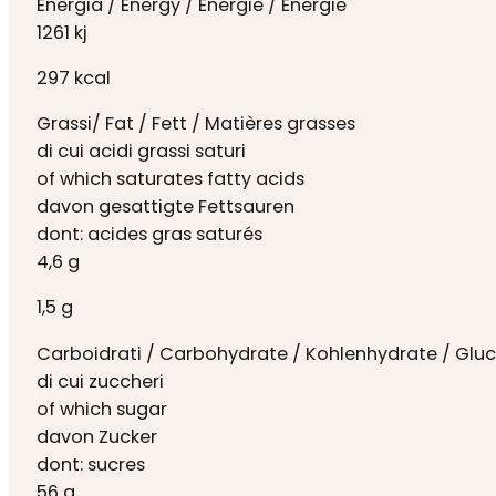
Energia / Energy / Energie / Énergie
1261 kj
297 kcal
Grassi/ Fat / Fett / Matières grasses
di cui acidi grassi saturi
of which saturates fatty acids
davon gesattigte Fettsauren
dont: acides gras saturés
4,6 g
1,5 g
Carboidrati / Carbohydrate / Kohlenhydrate / Gluc
di cui zuccheri
of which sugar
davon Zucker
dont: sucres
56 g