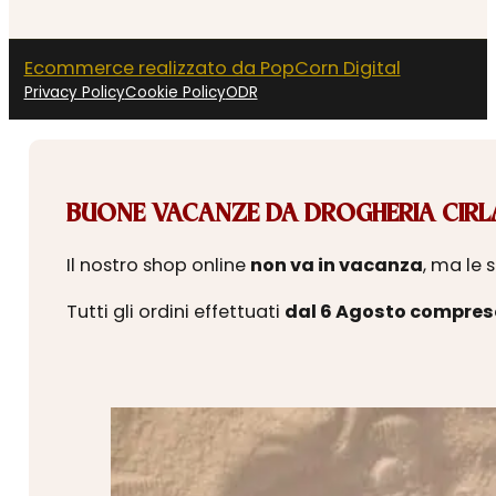
Ecommerce realizzato da PopCorn Digital
Privacy Policy
Cookie Policy
ODR
BUONE VACANZE DA DROGHERIA CIRLA
Il nostro shop online
non va in vacanza
, ma le 
Tutti gli ordini effettuati
dal 6 Agosto compres