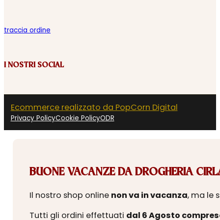
traccia ordine
I NOSTRI SOCIAL
Ecommerce realizzato da PopCorn Digital
Privacy Policy
Cookie Policy
ODR
BUONE VACANZE DA DROGHERIA CIRLA
Il nostro shop online
non va in vacanza
, ma le 
Tutti gli ordini effettuati
dal 6 Agosto compres