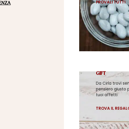
PROVALI TUTTI
ENZA
GIFT
Da Cirla trovi se
pensiero giusto p
tuoi affetti
TROVA IL REGAL