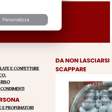
Personalizza
DA NON LASCIARSI
SCAPPARE
LATE E CONFETTURE
 CO.
 RISO
CONFETTI
 CONDIMENTI
Colorati e dai mi
gusti. Da sempre
ERSONA
simbolo di festa
E E PROFUMATORI