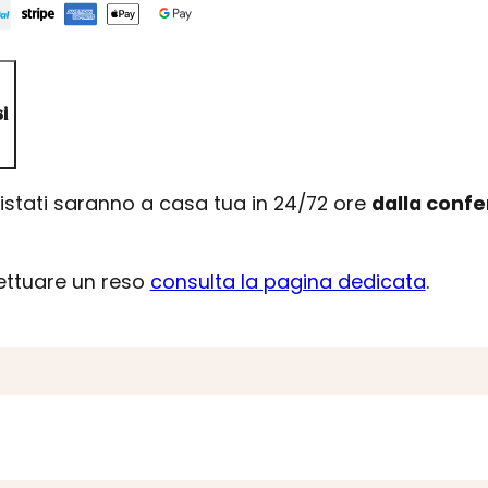
i
uistati saranno a casa tua in 24/72 ore
dalla conf
fettuare un reso
consulta la pagina dedicata
.