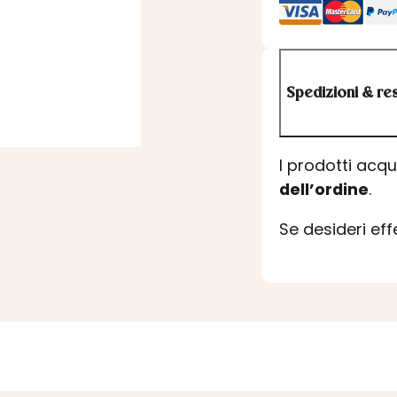
Spedizioni & res
I prodotti acq
dell’ordine
.
Se desideri ef