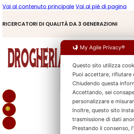
Vai al contenuto principale
Vai al piè di pagina
RICERCATORI DI QUALITÀ DA 3 GENERAZIONI
My Agile Privacy®
Questo sito utilizza cook
Puoi accettare, rifiutare
R
p
Chiudendo questa inform
Accettando, sei consapev
personalizzare e misurare
0
Inoltre, questo sito ins
trasmissione di dati ano
Prestando il consenso, l'