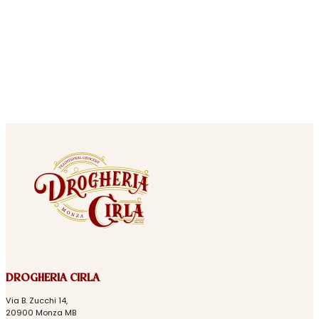
DROGHERIA CIRLA
Via B. Zucchi 14,
20900 Monza MB