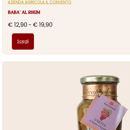
AZIENDA AGRICOLA IL CONVENTO
BABA’ AL RHUM
Fascia
€
12,90
-
€
19,90
di
Questo
prezzo:
Scegli
prodotto
da
ha
€ 12,90
più
a
varianti.
€ 19,90
Le
opzioni
possono
essere
scelte
nella
pagina
del