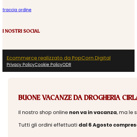
traccia ordine
I NOSTRI SOCIAL
Ecommerce realizzato da PopCorn Digital
Privacy Policy
Cookie Policy
ODR
BUONE VACANZE DA DROGHERIA CIRLA
Il nostro shop online
non va in vacanza
, ma le 
Tutti gli ordini effettuati
dal 6 Agosto compres