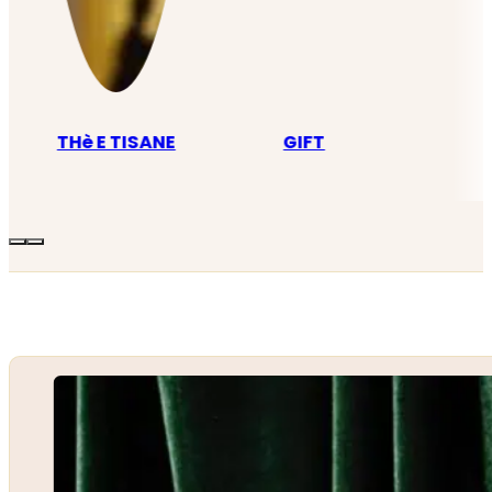
THè E TISANE
GIFT