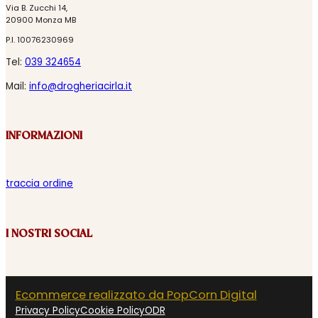
Via B. Zucchi 14,
20900 Monza MB
P.I. 10076230969
Tel:
039 324654
Mail:
info@drogheriacirla.it
INFORMAZIONI
traccia ordine
I NOSTRI SOCIAL
Ecommerce realizzato da PopCorn Digital
Privacy Policy
Cookie Policy
ODR