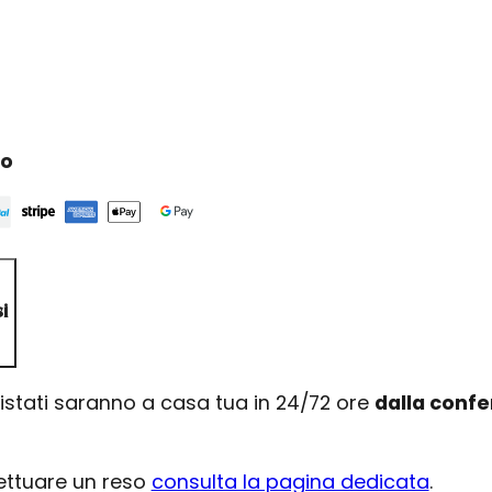
ro
i
uistati saranno a casa tua in 24/72 ore
dalla conf
fettuare un reso
consulta la pagina dedicata
.