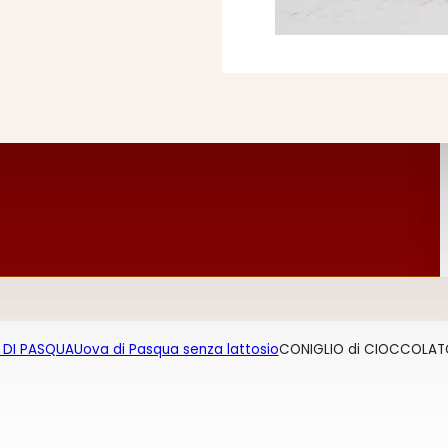
 DI PASQUA
Uova di Pasqua senza lattosio
CONIGLIO di CIOCCOLAT