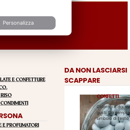
Personalizza
DA NON LASCIARSI
SCAPPARE
LATE E CONFETTURE
 CO.
 RISO
CONFETTI
 CONDIMENTI
Colorati e dai mi
gusti. Da sempre
ERSONA
simbolo di festa
E E PROFUMATORI