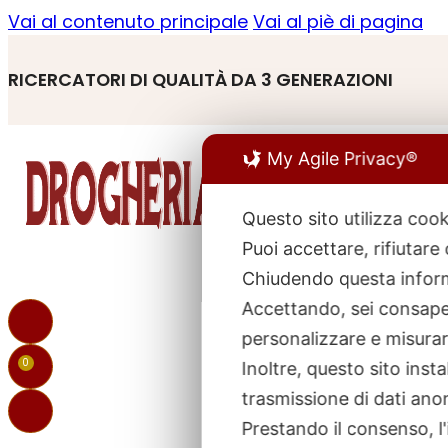
Vai al contenuto principale
Vai al piè di pagina
RICERCATORI DI QUALITÀ DA 3 GENERAZIONI
My Agile Privacy®
Questo sito utilizza cook
Puoi accettare, rifiutare
R
p
Chiudendo questa inform
Accettando, sei consapev
personalizzare e misurare
0
Inoltre, questo sito ins
trasmissione di dati ano
Prestando il consenso, l'