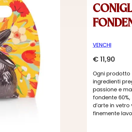
CONIGL
FONDE
VENCHI
€
11,90
Ogni prodotto
ingredienti pre
passione e maes
fondente 60%, r
d’arte in vetro 
finemente lavor