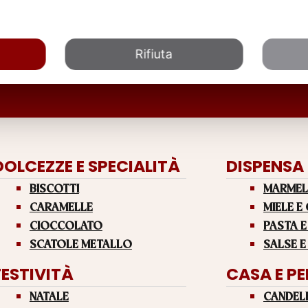
Rifiuta
DOLCEZZE E SPECIALITÀ
DISPENSA
BISCOTTI
MARMEL
CARAMELLE
MIELE E
CIOCCOLATO
PASTA E
SCATOLE METALLO
SALSE E
FESTIVITÀ
CASA E P
NATALE
CANDEL