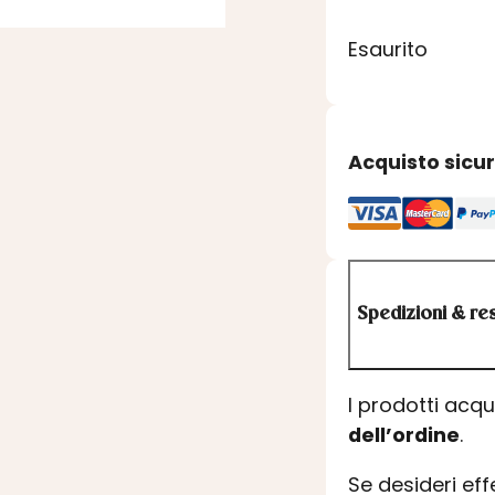
Esaurito
Acquisto sicu
Spedizioni & res
I prodotti acq
dell’ordine
.
Se desideri ef