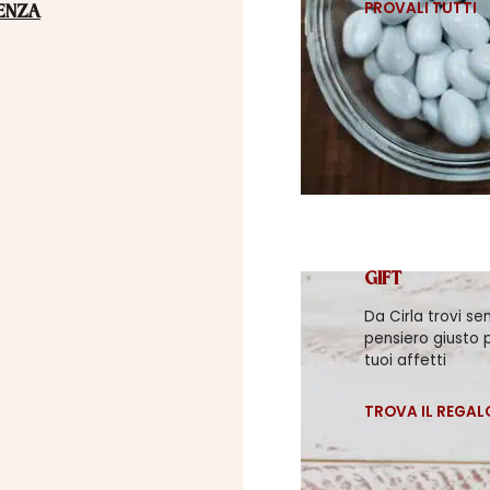
PROVALI TUTTI
ENZA
GIFT
Da Cirla trovi se
pensiero giusto p
tuoi affetti
TROVA IL REGAL