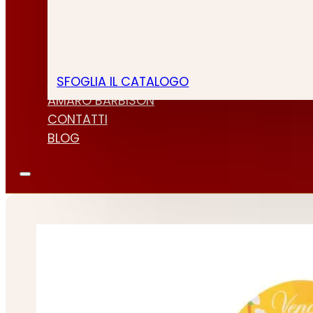
SFOGLIA IL CATALOGO
CHI SIAMO
AMARO BARBISON
CONTATTI
BLOG