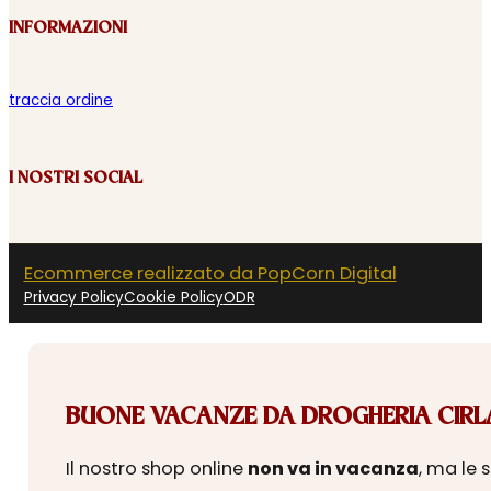
INFORMAZIONI
traccia ordine
I NOSTRI SOCIAL
Ecommerce realizzato da PopCorn Digital
Privacy Policy
Cookie Policy
ODR
BUONE VACANZE DA DROGHERIA CIRLA
Il nostro shop online
non va in vacanza
, ma le 