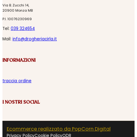
Via B. Zucchi 14,
20900 Monza MB
P.I. 10076230969
Tel:
039 324654
Mail:
info@drogheriacirla.it
INFORMAZIONI
traccia ordine
I NOSTRI SOCIAL
Ecommerce realizzato da PopCorn Digital
Privacy Policy
Cookie Policy
ODR