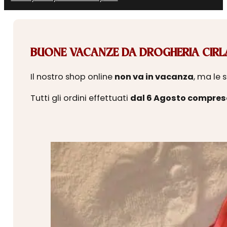
BUONE VACANZE DA DROGHERIA CIRLA
Il nostro shop online
non va in vacanza
, ma le 
Tutti gli ordini effettuati
dal 6 Agosto compres