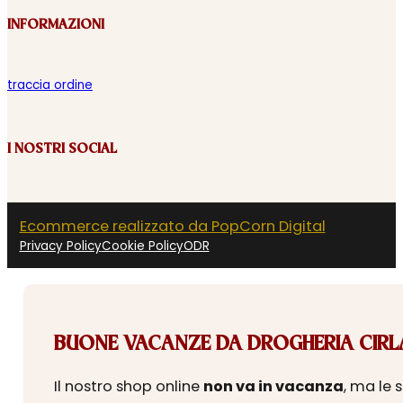
INFORMAZIONI
traccia ordine
I NOSTRI SOCIAL
Ecommerce realizzato da PopCorn Digital
Privacy Policy
Cookie Policy
ODR
BUONE VACANZE DA DROGHERIA CIRLA
Il nostro shop online
non va in vacanza
, ma le 