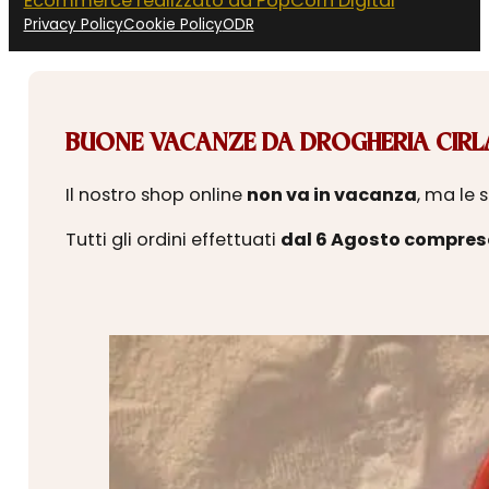
Ecommerce realizzato da PopCorn Digital
Privacy Policy
Cookie Policy
ODR
BUONE VACANZE DA DROGHERIA CIRLA
Il nostro shop online
non va in vacanza
, ma le 
Tutti gli ordini effettuati
dal 6 Agosto compres