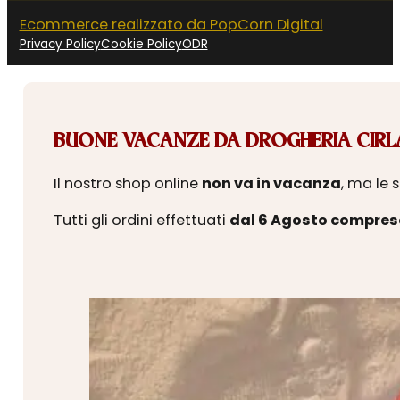
Ecommerce realizzato da PopCorn Digital
Privacy Policy
Cookie Policy
ODR
BUONE VACANZE DA DROGHERIA CIRLA
Il nostro shop online
non va in vacanza
, ma le 
Tutti gli ordini effettuati
dal 6 Agosto compres