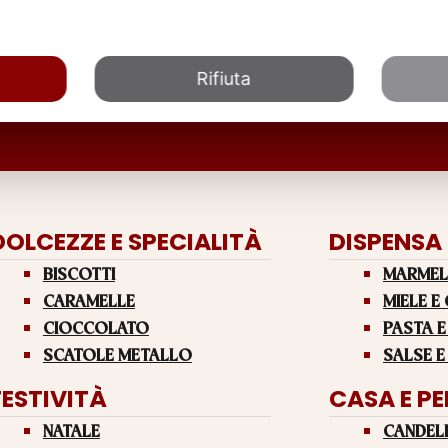
Rifiuta
DOLCEZZE E SPECIALITÀ
DISPENSA
BISCOTTI
MARMEL
CARAMELLE
MIELE E
CIOCCOLATO
PASTA E
SCATOLE METALLO
SALSE E
FESTIVITÀ
CASA E P
NATALE
CANDEL