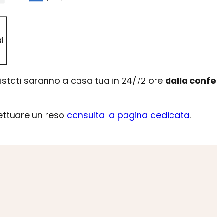
i
uistati saranno a casa tua in 24/72 ore
dalla conf
fettuare un reso
consulta la pagina dedicata
.