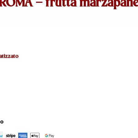
OMA – frutta marzapan
tizzato
ro