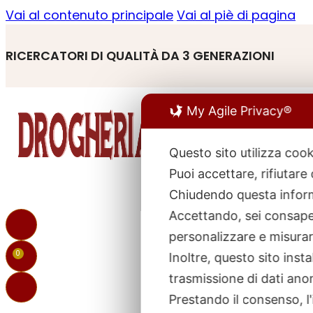
Vai al contenuto principale
Vai al piè di pagina
RICERCATORI DI QUALITÀ DA 3 GENERAZIONI
My Agile Privacy®
Questo sito utilizza cook
Puoi accettare, rifiutare
R
p
Chiudendo questa inform
Accettando, sei consapev
personalizzare e misurare
0
Inoltre, questo sito ins
trasmissione di dati ano
Prestando il consenso, l'