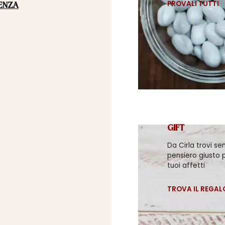
PROVALI TUTTI
ENZA
GIFT
Da Cirla trovi se
pensiero giusto p
tuoi affetti
TROVA IL REGAL