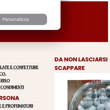
Personalizza
DA NON LASCIARSI
SCAPPARE
LATE E CONFETTURE
 CO.
 RISO
CONFETTI
 CONDIMENTI
Colorati e dai mi
gusti. Da sempre
ERSONA
simbolo di festa
E E PROFUMATORI