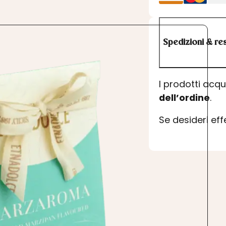
Spedizioni & res
I prodotti acq
dell’ordine
.
Se desideri ef