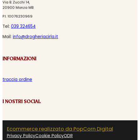
Via B. Zucchi 14,
20900 Monza MB
P.I. 10076230969
Tel:
039 324654
Mail:
info@drogheriacirla.it
INFORMAZIONI
traccia ordine
I NOSTRI SOCIAL
Ecommerce realizzato da PopCorn Digital
Privacy Policy
Cookie Policy
ODR