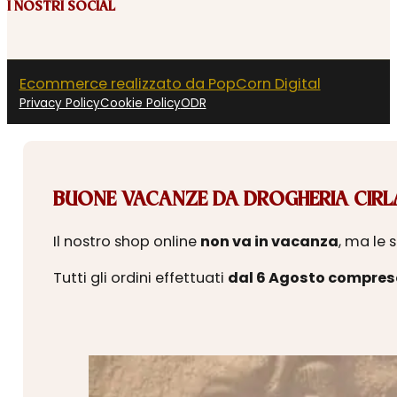
I NOSTRI SOCIAL
Ecommerce realizzato da PopCorn Digital
Privacy Policy
Cookie Policy
ODR
BUONE VACANZE DA DROGHERIA CIRLA
Il nostro shop online
non va in vacanza
, ma le 
Tutti gli ordini effettuati
dal 6 Agosto compres