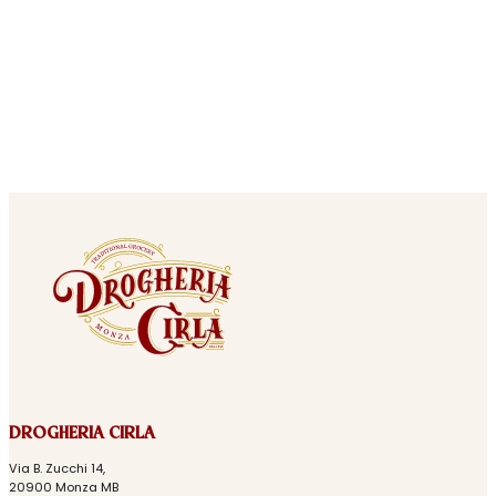
DROGHERIA CIRLA
Via B. Zucchi 14,
20900 Monza MB