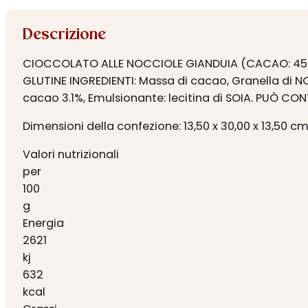
Descrizione
CIOCCOLATO ALLE NOCCIOLE GIANDUIA (CACAO: 45% M
GLUTINE INGREDIENTI: Massa di cacao, Granella di N
cacao 3.1%, Emulsionante: lecitina di SOIA. PUÒ C
Dimensioni della confezione: 13,50 x 30,00 x 13,50 c
Valori nutrizionali
per
100
g
Energia
2621
kj
632
kcal