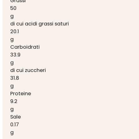
Grassi
50
g
di cui acidi grassi saturi
20.1
g
Carboidrati
33.9
g
di cui zuccheri
31.8
g
Proteine
9.2
g
Sale
0.17
g