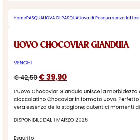
Home
PASQUA
UOVA DI PASQUA
Uova di Pasqua senza lattos
UOVO CHOCOVIAR GIANDUIA
VENCHI
Il
Il
€
39,90
€
42,50
prezzo
prezzo
L’Uovo Chocoviar Gianduia unisce la morbidezza de
originale
attuale
cioccolatino Chocoviar in formato uovo. Perfetto
era:
è:
vera essenza della stagione: autentici momenti di
€ 42,50.
€ 39,90.
DISPONIBILE DAL 1 MARZO 2026
Esaurito