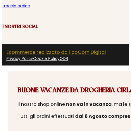
traccia ordine
I NOSTRI SOCIAL
Ecommerce realizzato da PopCorn Digital
Privacy Policy
Cookie Policy
ODR
BUONE VACANZE DA DROGHERIA CIRLA
Il nostro shop online
non va in vacanza
, ma le 
Tutti gli ordini effettuati
dal 6 Agosto compres