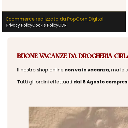
Ecommerce realizzato da PopCorn Digital
Privacy Policy
Cookie Policy
ODR
BUONE VACANZE DA DROGHERIA CIRLA
Il nostro shop online
non va in vacanza
, ma le 
Tutti gli ordini effettuati
dal 6 Agosto compres