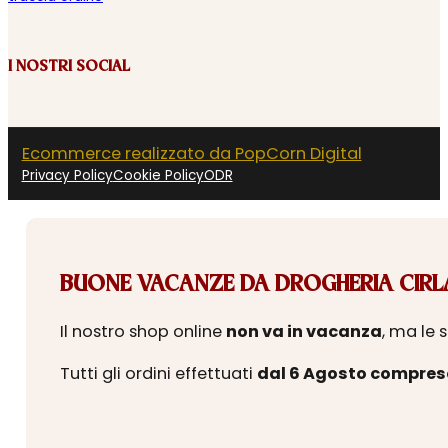
I NOSTRI SOCIAL
Ecommerce realizzato da PopCorn Digital
Privacy Policy
Cookie Policy
ODR
BUONE VACANZE DA DROGHERIA CIRLA
Il nostro shop online
non va in vacanza
, ma le 
Tutti gli ordini effettuati
dal 6 Agosto compres