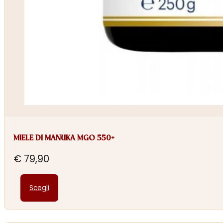
MIELE DI MANUKA MGO 550+
€
79,90
Questo
Scegli
prodotto
ha