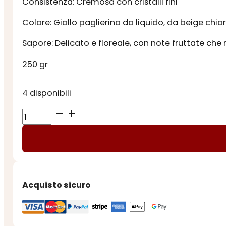
Consistenza: Cremosa con cristalli fini
Colore: Giallo paglierino da liquido, da beige chia
Sapore: Delicato e floreale, con note fruttate che r
250 gr
4 disponibili
MIELE
di
MANDARINO
quantità
Acquisto sicuro