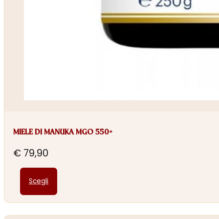
MIELE DI MANUKA MGO 550+
€
79,90
Questo
Scegli
prodotto
ha
più