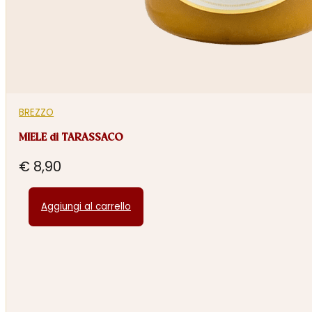
BREZZO
MIELE di TARASSACO
€
8,90
Aggiungi al carrello