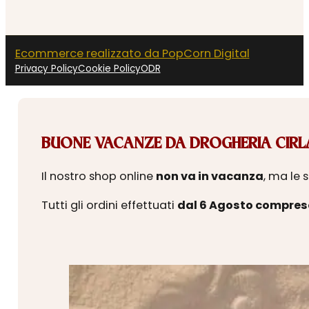
Ecommerce realizzato da PopCorn Digital
Privacy Policy
Cookie Policy
ODR
BUONE VACANZE DA DROGHERIA CIRLA
Il nostro shop online
non va in vacanza
, ma le 
Tutti gli ordini effettuati
dal 6 Agosto compres