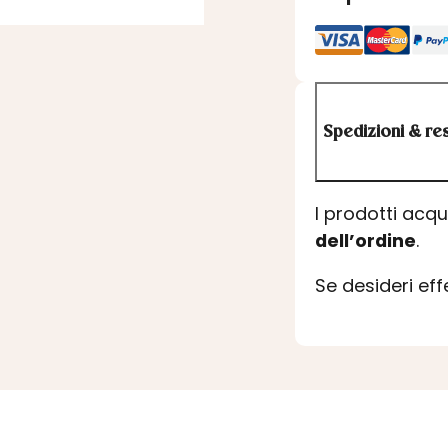
Spedizioni & res
I prodotti acq
dell’ordine
.
Se desideri ef