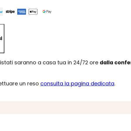
i
uistati saranno a casa tua in 24/72 ore
dalla conf
fettuare un reso
consulta la pagina dedicata
.