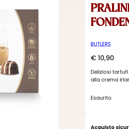
PRALIN
FONDEN
BUTLERS
€
10,90
Deliziosi tartuf
alla crema irl
Esaurito
Acquisto sicu