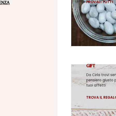
PROVALI TUTTI
ENZA
GIFT
Da Cirla trovi se
pensiero giusto p
tuoi affetti
TROVA IL REGAL