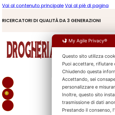
Vai al contenuto principale
Vai al piè di pagina
RICERCATORI DI QUALITÀ DA 3 GENERAZIONI
My Agile Privacy®
Questo sito utilizza cook
Puoi accettare, rifiutare
R
p
Chiudendo questa inform
Accettando, sei consapev
personalizzare e misurare
0
Inoltre, questo sito ins
trasmissione di dati ano
Prestando il consenso, l'