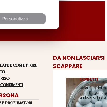
Personalizza
DA NON LASCIARSI
SCAPPARE
LATE E CONFETTURE
 CO.
 RISO
CONFETTI
 CONDIMENTI
Colorati e dai mi
gusti. Da sempre
ERSONA
simbolo di festa
E E PROFUMATORI