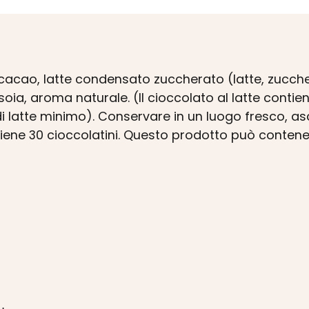
di cacao, latte condensato zuccherato (latte, zucch
soia, aroma naturale. (Il cioccolato al latte contie
i latte minimo). Conservare in un luogo fresco, as
tiene 30 cioccolatini. Questo prodotto può conten