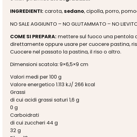
INGREDIENTI:
carota,
sedano
, cipolla, porro, pom
NO SALE AGGIUNTO – NO GLUTAMMATO – NO LIEVITO 
COME SI PREPARA:
mettere sul fuoco una pentola c
direttamente oppure usare per cuocere pastina, riso o 
Cuocere nel passato la pastina, il riso o altro.
Dimensioni scatola: 9×6,5×9 cm
Valori medi per 100 g
Valore energetico 1.113 kJ/ 266 kcal
Grassi
di cui acidi grassi saturi 1,6 g
0 g
Carboidrati
di cui zuccheri 44 g
32 g