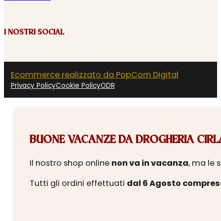
I NOSTRI SOCIAL
Ecommerce realizzato da PopCorn Digital
Privacy Policy
Cookie Policy
ODR
BUONE VACANZE DA DROGHERIA CIRLA
Il nostro shop online
non va in vacanza
, ma le 
Tutti gli ordini effettuati
dal 6 Agosto compres