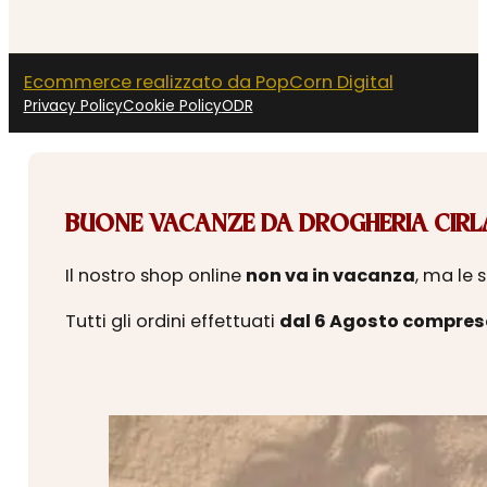
Ecommerce realizzato da PopCorn Digital
Privacy Policy
Cookie Policy
ODR
BUONE VACANZE DA DROGHERIA CIRLA
Il nostro shop online
non va in vacanza
, ma le 
Tutti gli ordini effettuati
dal 6 Agosto compres