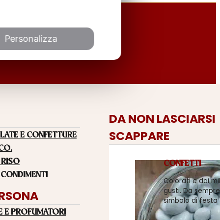
Personalizza
DA NON LASCIARSI
SCAPPARE
LATE E CONFETTURE
 CO.
 RISO
CONFETTI
 CONDIMENTI
Colorati e dai mi
gusti. Da sempre
ERSONA
simbolo di festa
E E PROFUMATORI