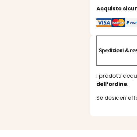
Acquisto sicu
Spedizioni & res
I prodotti acq
dell’ordine
.
Se desideri ef