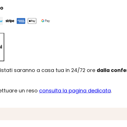
ro
i
uistati saranno a casa tua in 24/72 ore
dalla conf
fettuare un reso
consulta la pagina dedicata
.