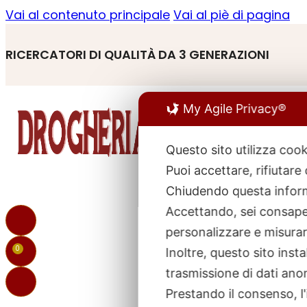
Vai al contenuto principale
Vai al piè di pagina
RICERCATORI DI QUALITÀ DA 3 GENERAZIONI
My Agile Privacy®
Questo sito utilizza cook
Puoi accettare, rifiutare
R
p
Chiudendo questa inform
Accettando, sei consapev
personalizzare e misurare
0
Inoltre, questo sito ins
trasmissione di dati ano
Prestando il consenso, l'