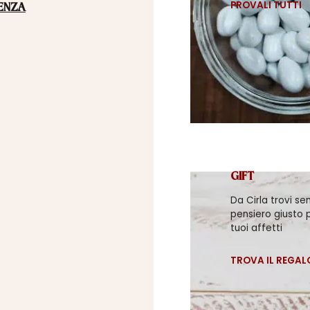
PROVALI TUTTI
ENZA
GIFT
Da Cirla trovi se
pensiero giusto p
tuoi affetti
TROVA IL REGAL