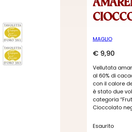
AMAREN
CIOCC
MAGLIO
€
9,90
Vellutata amar
al 60% di cacao
con il calore d
è stato due vol
categoria “Fru
Cioccolato negl
Esaurito