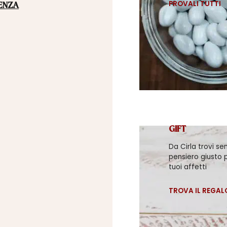
PROVALI TUTTI
ENZA
GIFT
Da Cirla trovi se
pensiero giusto p
tuoi affetti
TROVA IL REGAL