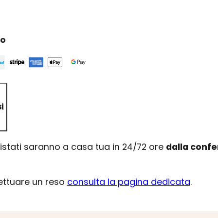
ro
i
uistati saranno a casa tua in 24/72 ore
dalla conf
fettuare un reso
consulta la pagina dedicata
.