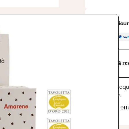
Acquisto sicu
Spedizioni & res
I prodotti acq
dell’ordine
.
Se desideri ef