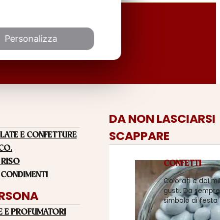
Personalizza
DA NON LASCIARSI
SCAPPARE
LATE E CONFETTURE
 CO.
 RISO
CONFETTI
 CONDIMENTI
Colorati e dai mi
gusti. Da sempre
ERSONA
simbolo di festa
E E PROFUMATORI