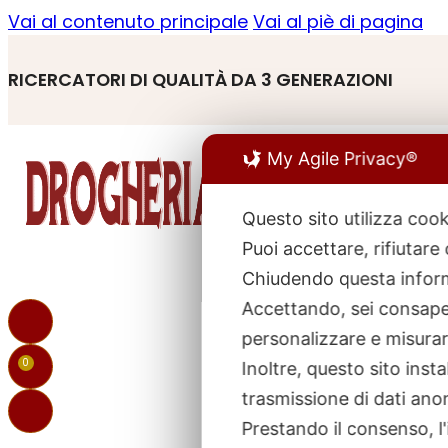
Vai al contenuto principale
Vai al piè di pagina
RICERCATORI DI QUALITÀ DA 3 GENERAZIONI
My Agile Privacy®
Questo sito utilizza cook
Puoi accettare, rifiutare
R
p
Chiudendo questa inform
Accettando, sei consapev
personalizzare e misurare
0
Inoltre, questo sito ins
trasmissione di dati ano
Prestando il consenso, l'