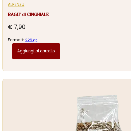
ALPENZU
RAGU’ di CINGHIALE
€
7,90
Formati:
225 gr
Aggiungi al carrello