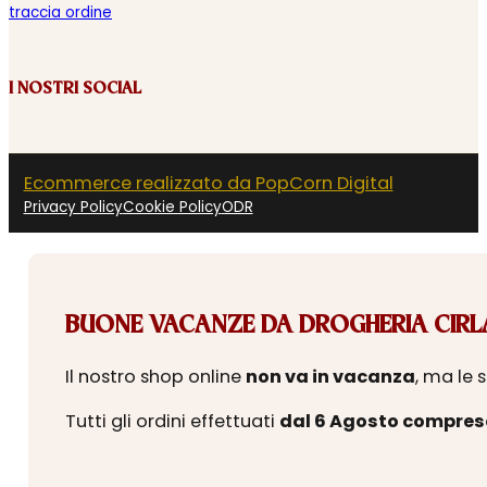
traccia ordine
I NOSTRI SOCIAL
Ecommerce realizzato da PopCorn Digital
Privacy Policy
Cookie Policy
ODR
BUONE VACANZE DA DROGHERIA CIRLA
Il nostro shop online
non va in vacanza
, ma le 
Tutti gli ordini effettuati
dal 6 Agosto compres