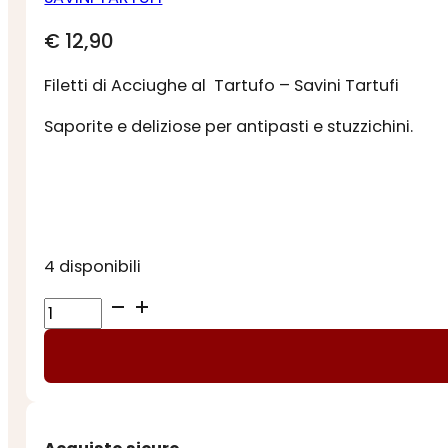
€
12,90
Filetti di Acciughe al Tartufo – Savini Tartufi
Saporite e deliziose per antipasti e stuzzichini.
4 disponibili
FILETTI
DI
ACCIUGHE
CON
TARTUFO
quantità