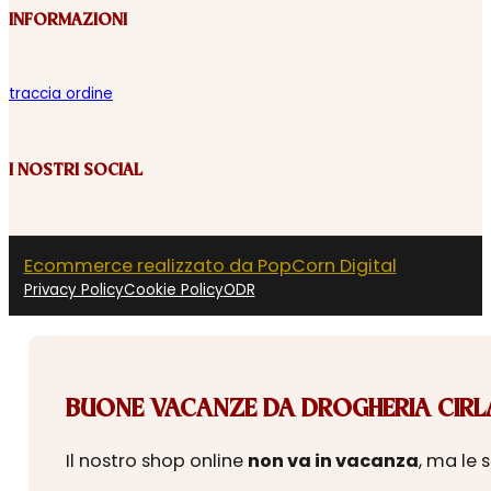
INFORMAZIONI
traccia ordine
I NOSTRI SOCIAL
Ecommerce realizzato da PopCorn Digital
Privacy Policy
Cookie Policy
ODR
BUONE VACANZE DA DROGHERIA CIRLA
Il nostro shop online
non va in vacanza
, ma le 