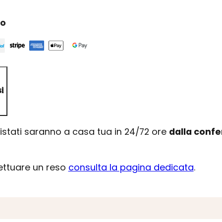
ro
i
uistati saranno a casa tua in 24/72 ore
dalla conf
fettuare un reso
consulta la pagina dedicata
.