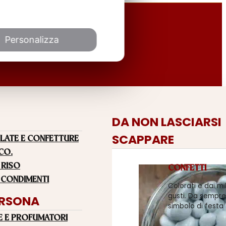
Personalizza
DA NON LASCIARSI
SCAPPARE
LATE E CONFETTURE
 CO.
 RISO
CONFETTI
 CONDIMENTI
Colorati e dai mi
gusti. Da sempre
ERSONA
simbolo di festa
E E PROFUMATORI