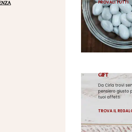
PROVALI TUTTI
ENZA
GIFT
Da Cirla trovi se
pensiero giusto p
tuoi affetti
TROVA IL REGAL