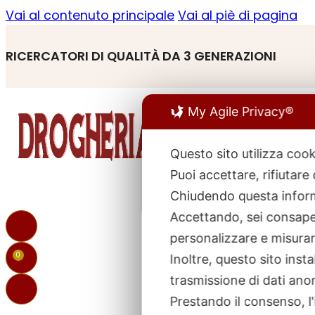
Vai al contenuto principale
Vai al piè di pagina
RICERCATORI DI QUALITÀ DA 3 GENERAZIONI
My Agile Privacy®
Questo sito utilizza cook
Puoi accettare, rifiutare
R
p
Chiudendo questa inform
Accettando, sei consapev
personalizzare e misurare
0
Inoltre, questo sito ins
trasmissione di dati ano
Prestando il consenso, l'