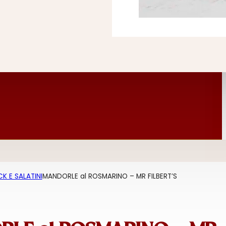
K E SALATINI
MANDORLE al ROSMARINO – MR FILBERT’S