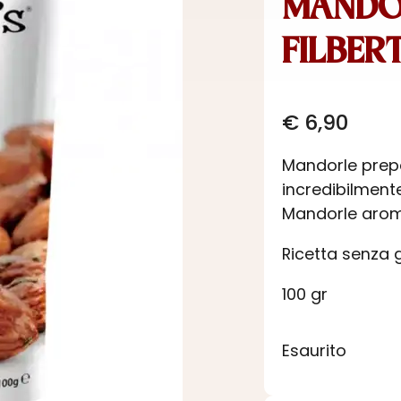
MANDOR
FILBERT
€
6,90
Mandorle prepa
incredibilment
Mandorle arom
Ricetta senza g
100 gr
Esaurito