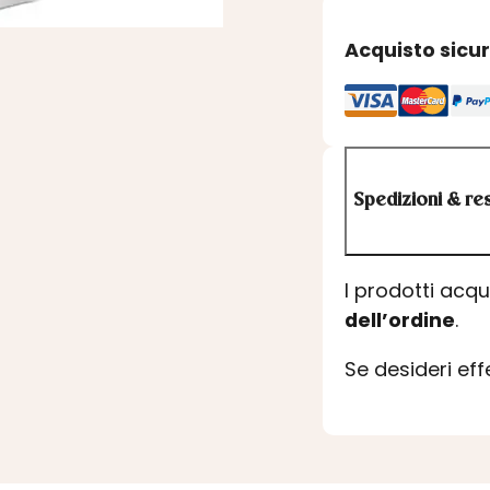
Acquisto sicu
Spedizioni & res
I prodotti acq
dell’ordine
.
Se desideri ef