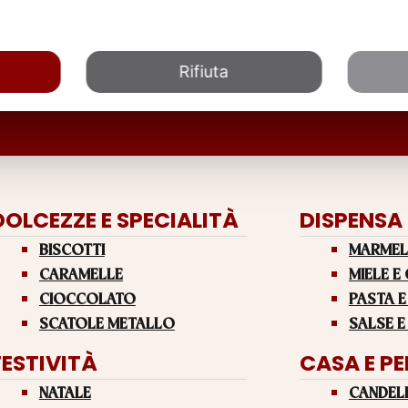
Rifiuta
DOLCEZZE E SPECIALITÀ
DISPENSA
BISCOTTI
MARMEL
CARAMELLE
MIELE E
CIOCCOLATO
PASTA E
SCATOLE METALLO
SALSE E
FESTIVITÀ
CASA E P
NATALE
CANDEL