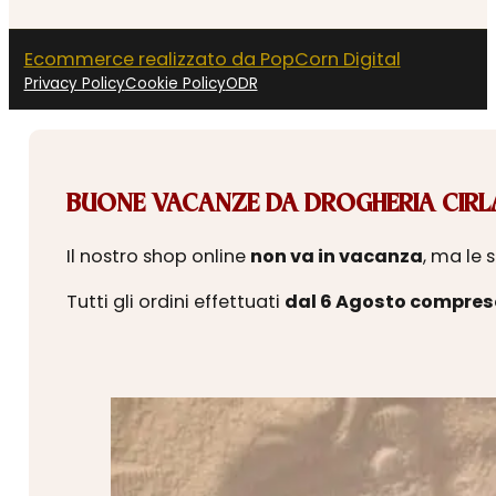
Ecommerce realizzato da PopCorn Digital
Privacy Policy
Cookie Policy
ODR
BUONE VACANZE DA DROGHERIA CIRLA
Il nostro shop online
non va in vacanza
, ma le 
Tutti gli ordini effettuati
dal 6 Agosto compres