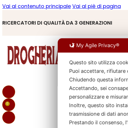
Vai al contenuto principale
Vai al piè di pagina
RICERCATORI DI QUALITÀ DA 3 GENERAZIONI
My Agile Privacy®
Questo sito utilizza cook
Puoi accettare, rifiutare
R
p
Chiudendo questa inform
Accettando, sei consapev
personalizzare e misurare
0
Inoltre, questo sito ins
trasmissione di dati ano
Prestando il consenso, l'