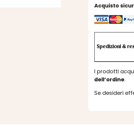
Acquisto sicu
Spedizioni & res
I prodotti acq
dell’ordine
.
Se desideri ef