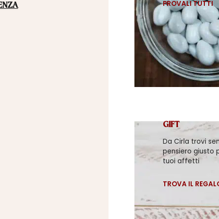
PROVALI TUTTI
ENZA
GIFT
Da Cirla trovi se
pensiero giusto p
tuoi affetti
TROVA IL REGAL