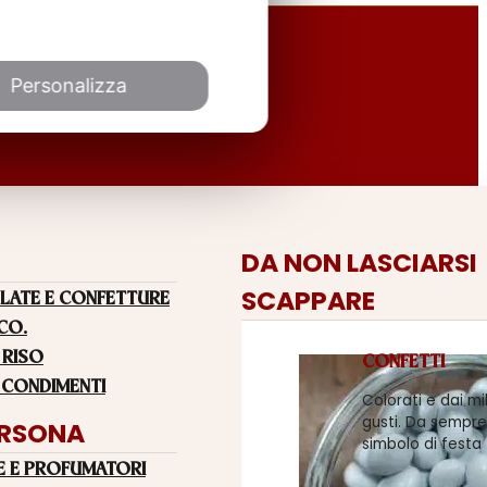
Personalizza
DA NON LASCIARSI
SCAPPARE
LATE E CONFETTURE
 CO.
 RISO
CONFETTI
 CONDIMENTI
Colorati e dai mi
gusti. Da sempre
ERSONA
simbolo di festa
E E PROFUMATORI