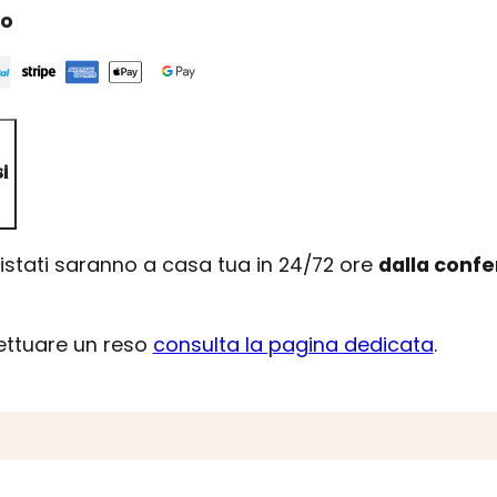
ro
i
uistati saranno a casa tua in 24/72 ore
dalla conf
fettuare un reso
consulta la pagina dedicata
.