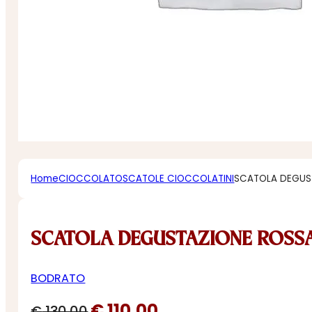
Home
CIOCCOLATO
SCATOLE CIOCCOLATINI
SCATOLA DEGUS
SCATOLA DEGUSTAZIONE ROSS
BODRATO
Il
Il
€
110,00
€
130,00