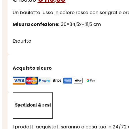
prezzo
prezzo
Un bauletto lusso in colore rosso con serigrafie or
originale
attuale
era:
è:
Misura confezione:
30×34,5xH:11,5 cm
€ 130,00.
€ 110,00.
Esaurito
Acquisto sicuro
Spedizioni & resi
I prodotti acquistati saranno a casa tua in 24/72