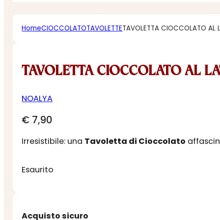
Home
CIOCCOLATO
TAVOLETTE
TAVOLETTA CIOCCOLATO AL L
TAVOLETTA CIOCCOLATO AL LAT
NOALYA
€
7,90
Irresistibile: una
Tavoletta di Cioccolato
affascin
Esaurito
Acquisto sicuro