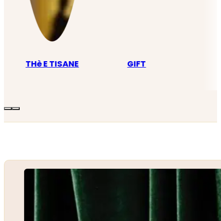
THè E TISANE
GIFT