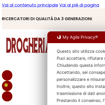
Vai al contenuto principale
Vai al piè di pagina
RICERCATORI DI QUALITÀ DA 3 GENERAZIONI
My Agile Privacy®
Questo sito utilizza cook
Puoi accettare, rifiutare
R
Chiudendo questa inform
p
Accettando, sei consapev
personalizzare e misurare
0
Inoltre, questo sito ins
trasmissione di dati ano
Prestando il consenso, l'