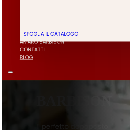
SFOGLIA IL CATALOGO
CHI SIAMO
AMARO BARBISON
CONTATTI
BLOG
BARBISON
Il perfetto dopopasto