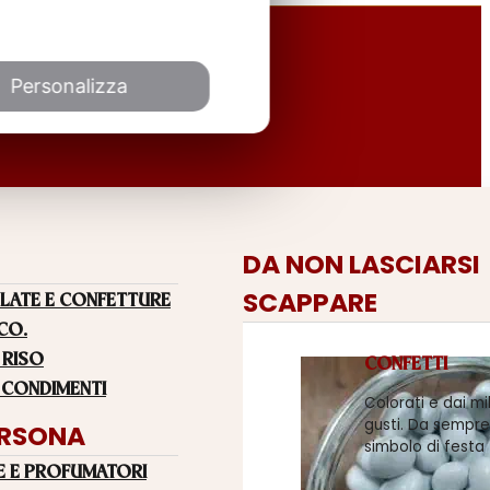
Personalizza
DA NON LASCIARSI
SCAPPARE
LATE E CONFETTURE
 CO.
 RISO
CONFETTI
 CONDIMENTI
Colorati e dai mi
gusti. Da sempre
ERSONA
simbolo di festa
E E PROFUMATORI