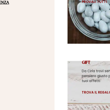
PROVALI TUTTI
ENZA
GIFT
Da Cirla trovi se
pensiero giusto p
tuoi affetti
TROVA IL REGAL