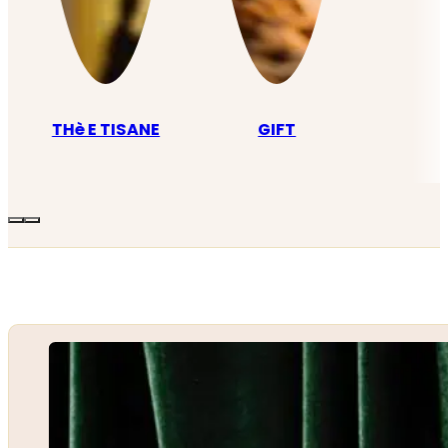
THè E TISANE
GIFT