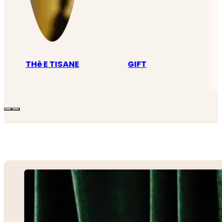
THè E TISANE
GIFT