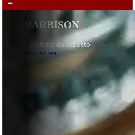
DISPENSA
sto
Sapori autentici pe
Scopri di più