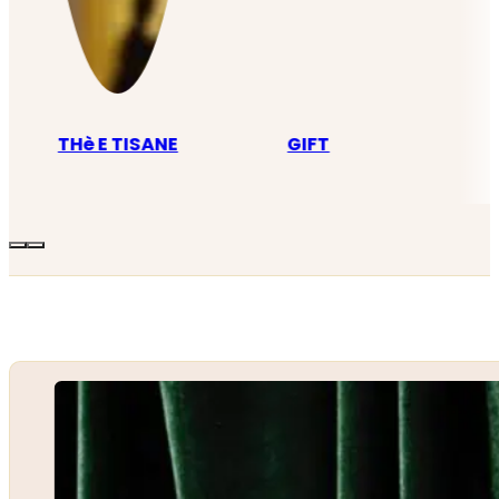
THè E TISANE
GIFT