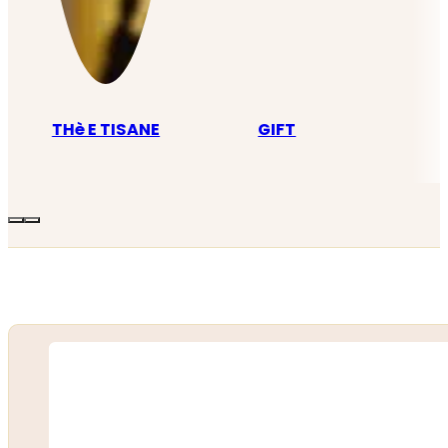
THè E TISANE
GIFT